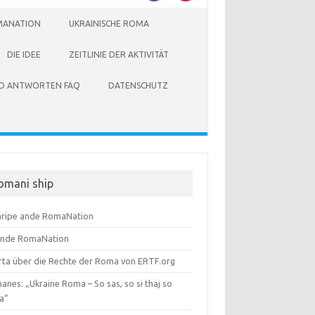
MANATION
UKRAINISCHE ROMA
DIE IDEE
ZEITLINIE DER AKTIVITÄT
ND ANTWORTEN FAQ
DATENSCHUTZ
omani ship
aripe ande RomaNation
ande RomaNation
rta über die Rechte der Roma von ERTF.org
nes: „Ukraine Roma – So sas, so si thaj so
a“