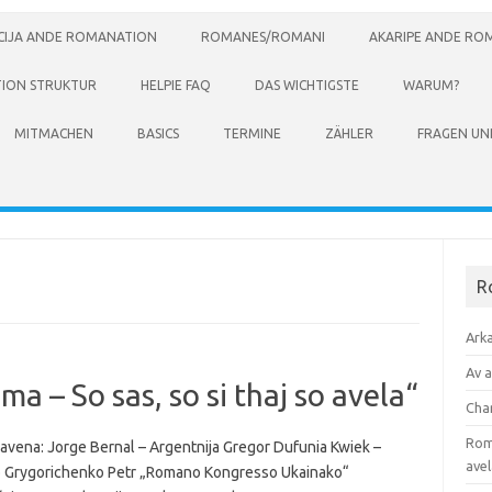
ACIJA ANDE ROMANATION
ROMANES/ROMANI
AKARIPE ANDE RO
ION STRUKTUR
HELPIE FAQ
DAS WICHTIGSTE
WARUM?
MITMACHEN
BASICS
TERMINE
ZÄHLER
FRAGEN U
R
Ark
Av 
 – So sas, so si thaj so avela“
Cha
Roma
 avena: Jorge Bernal – Argentnija Gregor Dufunia Kwiek –
avel
Grygorichenko Petr „Romano Kongresso Ukainako“