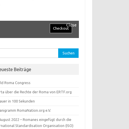
.
Close
hen
:
eueste Beiträge
ld Roma Congress
rta über die Rechte der Roma von ERTF.org
lauer in 100 Sekunden
anigramm RomaNation.org e.V.
 August 2022 – Romanes eingefügt durch die
rnational Standardisation Organisation (ISO)