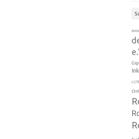
S
Anti
d
e.
Gip
In
LGT
On
R
R
R