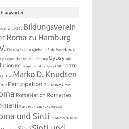
chlagwörter
Bildungsverein
ziganismo
ASOV
er Roma zu Hamburg
V.
Demokratie
Facebook
Djutipe
Dufunia
Gypsy
sy
Grygorichenko Petr
Gründung
Info
klusion
ISO
LGBTQ
Jorge Bernal
Kangera
LGBT
Marko D. Knudsen
BQ+
Live
Partizipation
line
Prinz
Rom.News
oma
Romanes
RomaNation
omani
Romano Ukrainako Kongresso
oma und Sinti
RomNews Network
Sinti und
Sinti