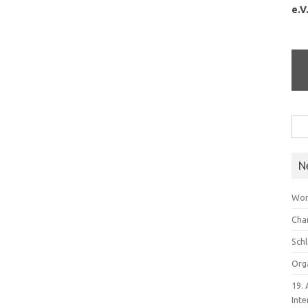
e.V
Suc
nach
N
Wor
Cha
Sch
Org
19.
Inte