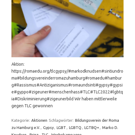
Aktion:
https://romaedu.org/tlcgypsy/#markodknudsen#sintiundro
ma#bildungsvereinderromazuhamburg#romaedu#hambur
g#Rassismus#Antiziganismus#romaundsinti#gypsy#gypsi
e#gyppo#zigeuner#menschenhass#TLC#TLC2022#lgbtq
ia#Diskriminierung#zigeunerbild Wir haben mittlerweile
gegen TLC gewonnen
Kategorie:
Aktionen
Schlagwörter:
Bildungsverein der Roma
zu Hamburg e.V.
,
Gypsy
,
LGBT
,
LGBTQ
,
LGTBQ+
,
Marko D.
Knudsen
,
Prinz
,
TLC
,
Werbekampagne