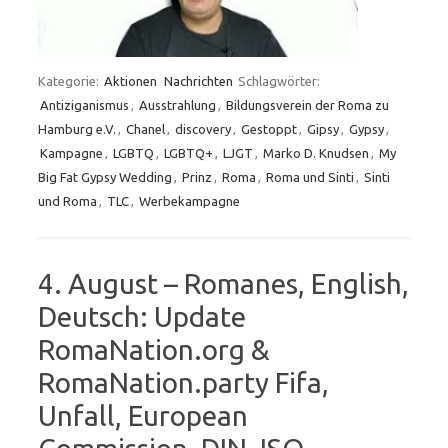
Kategorie:
Aktionen
Nachrichten
Schlagwörter:
Antiziganismus
,
Ausstrahlung
,
Bildungsverein der Roma zu
Hamburg e.V.
,
Chanel
,
discovery
,
Gestoppt
,
Gipsy
,
Gypsy
,
Kampagne
,
LGBTQ
,
LGBTQ+
,
LJGT
,
Marko D. Knudsen
,
My
Big Fat Gypsy Wedding
,
Prinz
,
Roma
,
Roma und Sinti
,
Sinti
und Roma
,
TLC
,
Werbekampagne
4. August – Romanes, English,
Deutsch: Update
RomaNation.org &
RomaNation.party Fifa,
Unfall, European