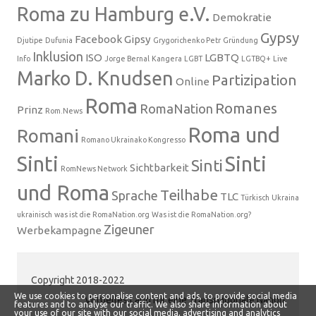
Roma zu Hamburg e.V.
Demokratie
Gypsy
Facebook
Gipsy
Djutipe
Dufunia
Grygorichenko Petr
Gründung
Inklusion
ISO
LGBTQ
Info
Jorge Bernal
Kangera
LGBT
LGTBQ+
Live
Marko D. Knudsen
Partizipation
Online
Roma
Romanes
RomaNation
Prinz
Rom.News
Roma und
Romani
Romano Ukrainako Kongresso
Sinti
Sinti
Sinti
Sichtbarkeit
RomNews Network
und Roma
Teilhabe
Sprache
TLC
Türkisch
Ukraina
ukrainisch
was ist die RomaNation.org
Was ist die RomaNation.org?
Zigeuner
Werbekampagne
Copyright 2018-2022
We use cookies to personalise content and ads, to provide social media
Virtuelles Land für eine Transnationale Nation
features and to analyse our traffic. We also share information about
your use of our site with our social media, advertising and analytics