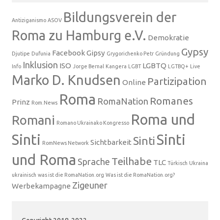
Bildungsverein der
Antiziganismo
ASOV
Roma zu Hamburg e.V.
Demokratie
Gypsy
Facebook
Gipsy
Djutipe
Dufunia
Grygorichenko Petr
Gründung
Inklusion
ISO
LGBTQ
Info
Jorge Bernal
Kangera
LGBT
LGTBQ+
Live
Marko D. Knudsen
Partizipation
Online
Roma
Romanes
RomaNation
Prinz
Rom.News
Roma und
Romani
Romano Ukrainako Kongresso
Sinti
Sinti
Sinti
Sichtbarkeit
RomNews Network
und Roma
Teilhabe
Sprache
TLC
Türkisch
Ukraina
ukrainisch
was ist die RomaNation.org
Was ist die RomaNation.org?
Zigeuner
Werbekampagne