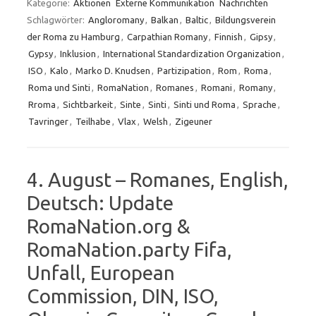
Kategorie:
Aktionen
Externe Kommunikation
Nachrichten
Schlagwörter:
Angloromany
,
Balkan
,
Baltic
,
Bildungsverein
der Roma zu Hamburg
,
Carpathian Romany
,
Finnish
,
Gipsy
,
Gypsy
,
Inklusion
,
International Standardization Organization
,
ISO
,
Kalo
,
Marko D. Knudsen
,
Partizipation
,
Rom
,
Roma
,
Roma und Sinti
,
RomaNation
,
Romanes
,
Romani
,
Romany
,
Rroma
,
Sichtbarkeit
,
Sinte
,
Sinti
,
Sinti und Roma
,
Sprache
,
Tavringer
,
Teilhabe
,
Vlax
,
Welsh
,
Zigeuner
4. August – Romanes, English,
Deutsch: Update
RomaNation.org &
RomaNation.party Fifa,
Unfall, European
Commission, DIN, ISO,