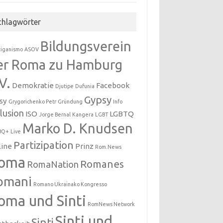
chlagwörter
Bildungsverein
ziganismo
ASOV
er Roma zu Hamburg
V.
Demokratie
Facebook
Djutipe
Dufunia
Gypsy
sy
Grygorichenko Petr
Gründung
Info
klusion
ISO
LGBTQ
Jorge Bernal
Kangera
LGBT
Marko D. Knudsen
BQ+
Live
Partizipation
line
Prinz
Rom.News
oma
Romanes
RomaNation
omani
Romano Ukrainako Kongresso
oma und Sinti
RomNews Network
Sinti und
Sinti