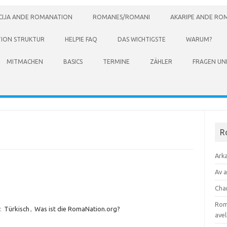
ACIJA ANDE ROMANATION
ROMANES/ROMANI
AKARIPE ANDE RO
ION STRUKTUR
HELPIE FAQ
DAS WICHTIGSTE
WARUM?
MITMACHEN
BASICS
TERMINE
ZÄHLER
FRAGEN U
R
Ark
Av 
Cha
Roma
:
Türkisch
,
Was ist die RomaNation.org?
avel