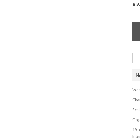
e.V
Suc
nach
N
Wor
Cha
Sch
Org
19.
Inte