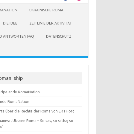
MANATION
UKRAINISCHE ROMA
DIE IDEE
ZEITLINIE DER AKTIVITÄT
ND ANTWORTEN FAQ
DATENSCHUTZ
omani ship
aripe ande RomaNation
ande RomaNation
rta über die Rechte der Roma von ERTF.org
nes: „Ukraine Roma – So sas, so si thaj so
a“