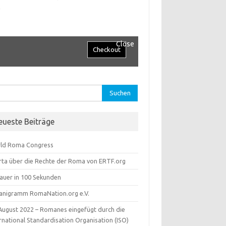
.
Close
hen
:
eueste Beiträge
ld Roma Congress
rta über die Rechte der Roma von ERTF.org
lauer in 100 Sekunden
anigramm RomaNation.org e.V.
 August 2022 – Romanes eingefügt durch die
rnational Standardisation Organisation (ISO)