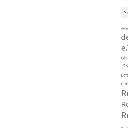
S
Anti
d
e.
Gip
In
LGT
On
R
R
R