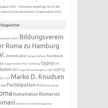
 August 2022 – Romanes eingefügt durch die
rnational Standardisation Organisation (ISO)
chlagwörter
Bildungsverein
ziganismo
ASOV
er Roma zu Hamburg
V.
Demokratie
Facebook
Djutipe
Dufunia
Gypsy
sy
Grygorichenko Petr
Gründung
Info
klusion
ISO
LGBTQ
Jorge Bernal
Kangera
LGBT
Marko D. Knudsen
BQ+
Live
Partizipation
line
Prinz
Rom.News
oma
Romanes
RomaNation
omani
Romano Ukrainako Kongresso