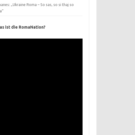
nes: „Ukraine Roma – So sas, so si thaj so
a“
as ist die RomaNation?