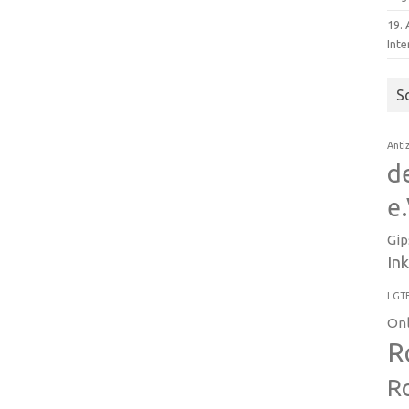
19.
Inte
S
Anti
d
e.
Gip
In
LGT
On
R
R