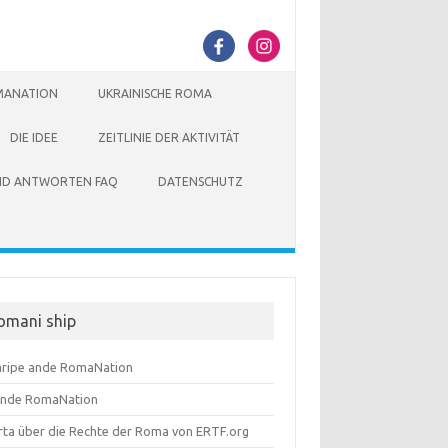
MANATION
UKRAINISCHE ROMA
DIE IDEE
ZEITLINIE DER AKTIVITÄT
ND ANTWORTEN FAQ
DATENSCHUTZ
omani ship
aripe ande RomaNation
ande RomaNation
rta über die Rechte der Roma von ERTF.org