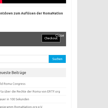
ntdown zum Auflösen der RomaNation
.
Close
hen
:
eueste Beiträge
ld Roma Congress
rta über die Rechte der Roma von ERTF.org
lauer in 100 Sekunden
anigramm RomaNation.org e.V.