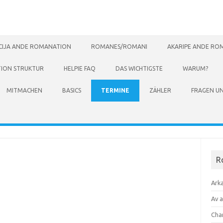
ACIJA ANDE ROMANATION
ROMANES/ROMANI
AKARIPE ANDE RO
ION STRUKTUR
HELPIE FAQ
DAS WICHTIGSTE
WARUM?
MITMACHEN
BASICS
TERMINE
ZÄHLER
FRAGEN U
R
Ark
Av 
Cha