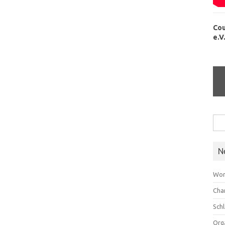
Cou
e.V
Suc
nach
N
Wor
Cha
Sch
Org